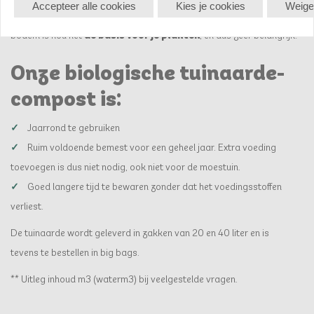
Accepteer alle cookies
Kies je cookies
Weige
kort en voegt weer niks toe aan de ontwikkeling van je bodem. En die
bodem is nou net
de basis voor je planten
, en dus zeer belangrijk!
Onze biologische tuinaarde-
compost is:
Jaarrond te gebruiken
Ruim voldoende bemest voor een geheel jaar. Extra voeding
toevoegen is dus niet nodig, ook niet voor de moestuin.
Goed langere tijd te bewaren zonder dat het voedingsstoffen
verliest.
De tuinaarde wordt geleverd in zakken van 20 en 40 liter en is
tevens te bestellen in big bags.
** Uitleg inhoud m3 (waterm3) bij veelgestelde vragen.