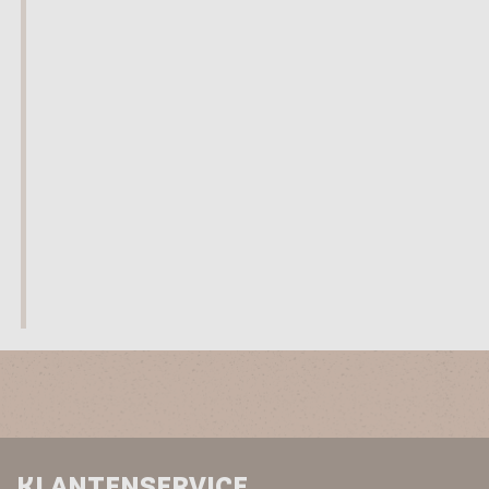
goede verzorging van de bodem. Met onze producten
verbeter je het bodemleven van je tuin, waarmee je de basis
legt voor een gezonde groei van je planten. Deze bodem is
immers de basis! Onze producten zijn vanuit de praktijk
ontstaan op onze biologische vaste plantenkwekerij van
Houtum in Doorn. Met eigen producten hebben we dit stukje
land tot leven gebracht. Het is nu een schitterende kwekerij
waar plant en dier het naar hun zin hebben. Vogels, kikkers,
vlinders, ringslangen en zelfs ijsvogels vinden er hun plek.
KLANTENSERVICE