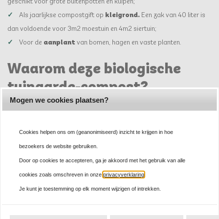
geschikt voor grote buitenpotten en kuipen;
Als jaarlijkse compostgift op
kleigrond.
Een zak van 40 liter is
dan voldoende voor 3m2 moestuin en 4m2 siertuin;
Voor de
aanplant
van bomen, hagen en vaste planten.
Waarom deze biologische
tuinaarde-compost?
Mogen we cookies plaatsen?
Waarom is deze tuinaarde anders dan andere soorten tuinaarde?
Een
tuinaarde als deze vind je namelijk nergens anders!
Wij vinden
Cookies helpen ons om (geanonimiseerd) inzicht te krijgen in hoe
dat als je borders, plantbedden, bakken of plantgaten wilt opvullen of
bezoekers de website gebruiken.
ophogen, je hiervoor een hoogwaardige grond moet gebruiken. Doe je
Door op cookies te accepteren, ga je akkoord met het gebruik van alle
dit met een product (producten met als basis tuinturf, GFT compost
of tweedehands potgrond) die niet gelijk een mooie toevoeging is in je
cookies zoals omschreven in onze
privacyverklaring
.
tuin, dan ga je naar ons idee een stap terug. Tuinaarde puur op basis
Je kunt je toestemming op elk moment wijzigen of intrekken.
van turf voegt eigenlijk niks meer toe dan vochthoudend vermogen.
Een voedingskorrel (vaak kunstmest) die er dan vaak inzit werkt maar