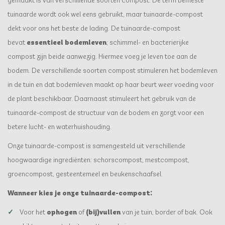
gemaakt is van verschillende soorten compost. De term bemeste
tuinaarde wordt ook wel eens gebruikt, maar tuinaarde-compost
dekt voor ons het beste de lading. De tuinaarde-compost
bevat
essentieel bodemleven
; schimmel- en bacterierijke
compost zijn beide aanwezig. Hiermee voeg je leven toe aan de
bodem. De verschillende soorten compost stimuleren het bodemleven
in de tuin en dat bodemleven maakt op haar beurt weer voeding voor
de plant beschikbaar. Daarnaast stimuleert het gebruik van de
tuinaarde-compost de structuur van de bodem en zorgt voor een
betere lucht- en waterhuishouding.
Onze tuinaarde-compost is samengesteld uit verschillende
hoogwaardige ingrediënten: schorscompost, mestcompost,
groencompost, gesteentemeel en beukenschaafsel.
Wanneer kies je onze tuinaarde-compost:
Voor het
ophogen
of
(bij)vullen
van je tuin, border of bak. Ook