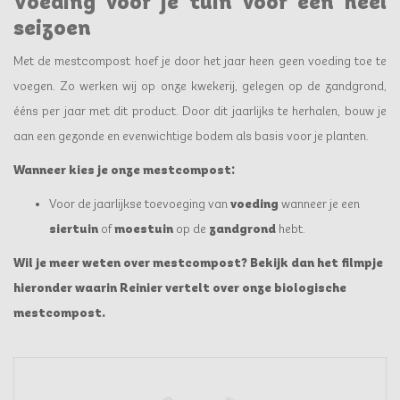
Voeding voor je tuin voor een heel
seizoen
Met de mestcompost hoef je door het jaar heen geen voeding toe te
voegen. Zo werken wij op onze kwekerij, gelegen op de zandgrond,
ééns per jaar met dit product. Door dit jaarlijks te herhalen, bouw je
aan een gezonde en evenwichtige bodem als basis voor je planten.
Wanneer kies je onze mestcompost:
Voor de jaarlijkse toevoeging van
voeding
wanneer je een
siertuin
of
moestuin
op de
zandgrond
hebt.
Wil je meer weten over mestcompost? Bekijk dan het filmpje
hieronder waarin Reinier vertelt over onze biologische
mestcompost.