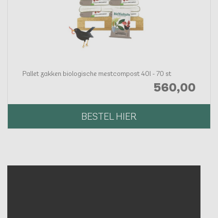
Pallet zakken biologische mestcompost 40l - 70 st
560,
00
BESTEL HIER