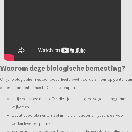
Waarom deze biologische bemesting?
Onze biologische mestcompost heeft veel voordelen ten opzichte van
andere compost of mest. De mestcompost:
Is rijk aan voedingsstoffen die tijdens het groeiseizoen langzaam
vrijkomen;
Bevat spoorelementen, schimmels en bacteriën (essentieel voor
bodemleven en planten);
Verzorgt en verbetert het bodemleven en de waterhuishouding van