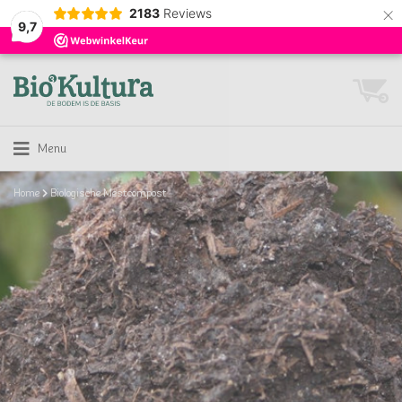
×
2183
Reviews
9,7
Menu
Home
Biologische Mestcompost