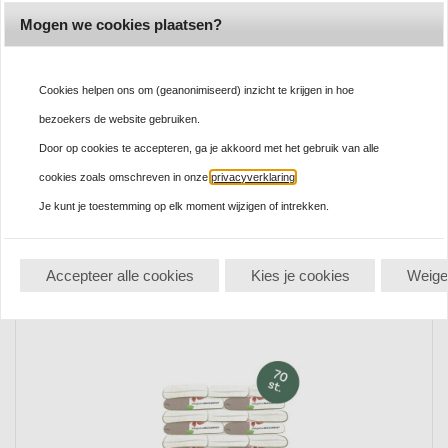
Mogen we cookies plaatsen?
Cookies helpen ons om (geanonimiseerd) inzicht te krijgen in hoe
bezoekers de website gebruiken.
Door op cookies te accepteren, ga je akkoord met het gebruik van alle
Pallet zakken biologische mestcompost 40l - 50 stuks
cookies zoals omschreven in onze
privacyverklaring
.
437,
50
Je kunt je toestemming op elk moment wijzigen of intrekken.
BESTEL HIER
Accepteer alle cookies
Kies je cookies
Weige